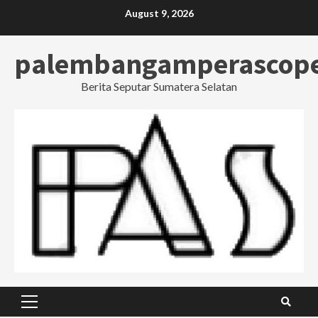
Skip
August 9, 2026
to
content
palembangamperascop
Berita Seputar Sumatera Selatan
Primary