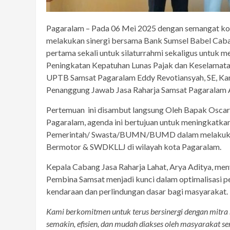
Pagaralam – Pada 06 Mei 2025 dengan semangat ko
melakukan sinergi bersama Bank Sumsel Babel Caban
pertama sekali untuk silaturrahmi sekaligus untuk
Peningkatan Kepatuhan Lunas Pajak dan Keselamatan 
UPTB Samsat Pagaralam Eddy Revotiansyah, SE, Kan
Penanggung Jawab Jasa Raharja Samsat Pagaralam 
Pertemuan ini disambut langsung Oleh Bapak Osca
Pagaralam, agenda ini bertujuan untuk meningkatkan
Pemerintah/ Swasta/BUMN/BUMD dalam melakukan r
Bermotor & SWDKLLJ di wilayah kota Pagaralam.
Kepala Cabang Jasa Raharja Lahat, Arya Aditya, me
Pembina Samsat menjadi kunci dalam optimalisasi pe
kendaraan dan perlindungan dasar bagi masyarakat.
Kami berkomitmen untuk terus bersinergi dengan mitra s
semakin, efisien, dan mudah diakses oleh masyarakat s