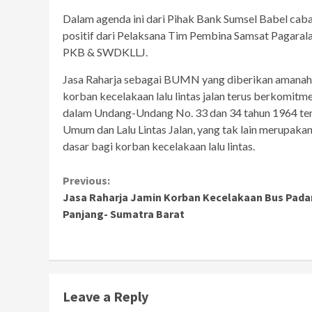
Dalam agenda ini dari Pihak Bank Sumsel Babel cab
positif dari Pelaksana Tim Pembina Samsat Pagara
PKB & SWDKLLJ.
Jasa Raharja sebagai BUMN yang diberikan amanah
korban kecelakaan lalu lintas jalan terus berkomit
dalam Undang-Undang No. 33 dan 34 tahun 1964 t
Umum dan Lalu Lintas Jalan, yang tak lain merupak
dasar bagi korban kecelakaan lalu lintas.
Continue
Previous:
Jasa Raharja Jamin Korban Kecelakaan Bus Pad
Reading
Panjang- Sumatra Barat
Leave a Reply