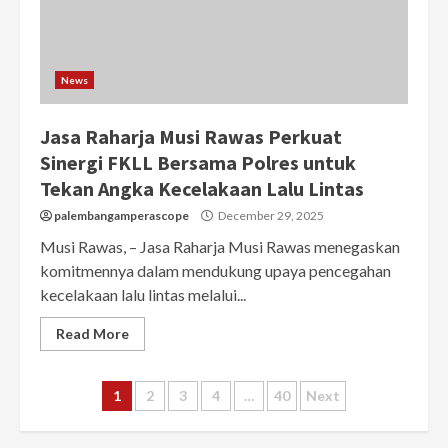
News
Jasa Raharja Musi Rawas Perkuat
Sinergi FKLL Bersama Polres untuk
Tekan Angka Kecelakaan Lalu Lintas
palembangamperascope
December 29, 2025
Musi Rawas, – Jasa Raharja Musi Rawas menegaskan
komitmennya dalam mendukung upaya pencegahan
kecelakaan lalu lintas melalui...
Read More
Posts
1
2
3
4
…
40
Next
pagination