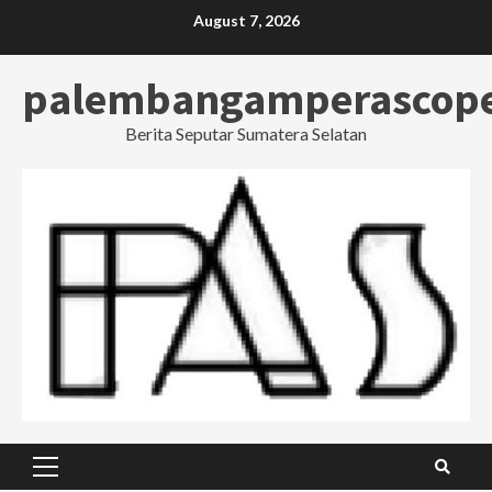
Skip
August 7, 2026
to
content
palembangamperascop
Berita Seputar Sumatera Selatan
Primary