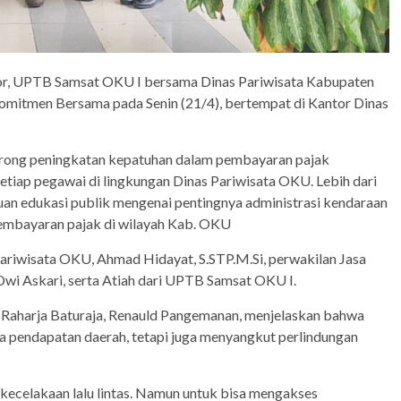
tor, UPTB Samsat OKU I bersama Dinas Pariwisata Kabupaten
mitmen Bersama pada Senin (21/4), bertempat di Kantor Dinas
orong peningkatan kepatuhan dalam pembayaran pajak
etiap pegawai di lingkungan Dinas Pariwisata OKU. Lebih dari
auan edukasi publik mengenai pentingnya administrasi kendaraan
pembayaran pajak di wilayah Kab. OKU
Pariwisata OKU, Ahmad Hidayat, S.STP.M.Si, perwakilan Jasa
 Dwi Askari, serta Atiah dari UPTB Samsat OKU I.
 Raharja Baturaja, Renauld Pangemanan, menjelaskan bahwa
 pendapatan daerah, tetapi juga menyangkut perlindungan
 kecelakaan lalu lintas. Namun untuk bisa mengakses