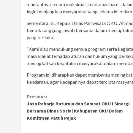
manfaatnya secara maksimal, kendaraan harus dalam k
ingin menjangkau masyarakat yang selama ini belum t
Sementara itu, Kepala Dinas Pariwisata OKU, Ahma
bentuk tanggung jawab bersama dalam menciptakan 
yang berlaku.
“Kami siap mendukung semua program serta kegiata
masyarakat terhadap aturan dan hukum yang berlaku
meningkatkan kepatuhan masyarakat dalam membayar 
Program ini diharapkan dapat membantu meningkat
kendaraan, agar kedepan nya dapat tercipta masyar
Continue
Previous:
Jasa Raharja Baturaja dan Samsat OKU I Sinergi
Reading
Bersama Dinas Sosial Kabupaten OKU Dalam
Komitmen Patuh Pajak