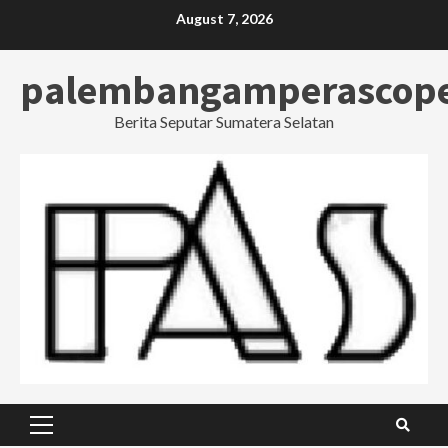
Skip
August 7, 2026
to
content
palembangamperascop
Berita Seputar Sumatera Selatan
Primary