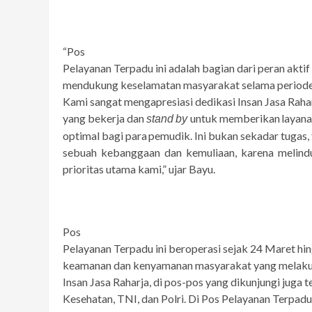
“Pos
Pelayanan Terpadu ini adalah bagian dari peran akti
mendukung keselamatan masyarakat selama periode m
Kami sangat mengapresiasi dedikasi Insan Jasa Rahar
yang bekerja
dan
untuk
memberikan
layan
stand
by
optimal
bagi
para
pemudik.
Ini bukan sekadar tugas, 
sebuah kebanggaan dan kemuliaan, karena melindu
prioritas
utama kami,” ujar Bayu.
Pos
Pelayanan Terpadu ini beroperasi sejak 24 Maret hi
keamanan dan kenyamanan masyarakat yang melakuka
Insan Jasa Raharja, di pos-pos yang
dikunjungi
juga
t
Kesehatan, TNI, dan Polri. Di Pos Pelayanan Terpadu 