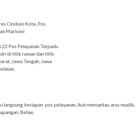
res Cirebon Kota, Pos
an
Markoni
i 22 Pos Pelayanan Terpadu
i di titik rawan dan titik
Barat, Jawa Tengah, Jawa
elatan.
u langsung kesiapan
pos pelayanan, ikut memantau
arus
mudik,
lapangan. Beliau