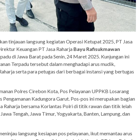
an tinjauan langsung kegiatan Operasi Ketupat 2025, PT Jasa
 Direktur Keuangan PT Jasa Raharja
Bayu Rafisukmawan
adu di Jawa Barat pada Senin, 24 Maret 2025. Kunjungan ini
yanan Terpadu tersebut dalam menghadapi arus mudik,
harja serta para petugas dari berbagai instansi yang bertugas
gamanan Polres Cirebon Kota, Pos Pelayanan UPPKB Losarang
os Pengamanan Kadungora Garut. Pos-pos ini merupakan bagian
 Raharja bersama Korlantas Polri di titik rawan dan titik lelah
, Jawa Tengah, Jawa Timur, Yogyakarta, Banten, Lampung, dan
ninjau langsung kesiapan pos pelayanan, ikut memantau arus