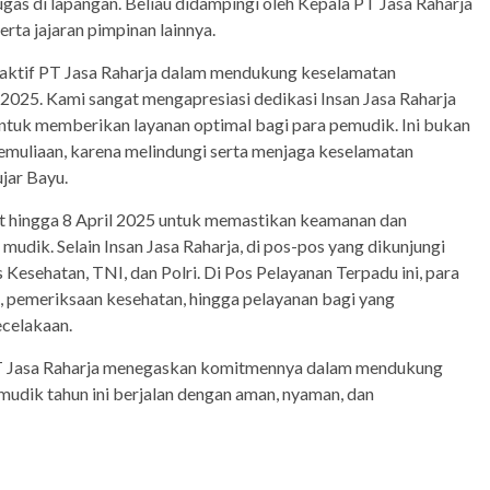
gas di lapangan. Beliau didampingi oleh Kepala PT Jasa Raharja
erta jajaran pimpinan lainnya.
n aktif PT Jasa Raharja dalam mendukung keselamatan
 2025. Kami sangat mengapresiasi dedikasi Insan Jasa Raharja
ntuk memberikan layanan optimal bagi para pemudik. Ini bukan
emuliaan, karena melindungi serta menjaga keselamatan
ujar Bayu.
et hingga 8 April 2025 untuk memastikan keamanan dan
dik. Selain Insan Jasa Raharja, di pos-pos yang dikunjungi
 Kesehatan, TNI, dan Polri. Di Pos Pelayanan Terpadu ini, para
 pemeriksaan kesehatan, hingga pelayanan bagi yang
ecelakaan.
 PT Jasa Raharja menegaskan komitmennya dalam mendukung
udik tahun ini berjalan dengan aman, nyaman, dan