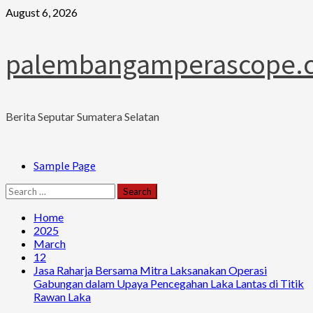
Skip
August 6, 2026
to
content
palembangamperascope.
Berita Seputar Sumatera Selatan
Primary
Sample Page
Menu
Search
for:
Home
2025
March
12
Jasa Raharja Bersama Mitra Laksanakan Operasi
Gabungan dalam Upaya Pencegahan Laka Lantas di Titik
Rawan Laka