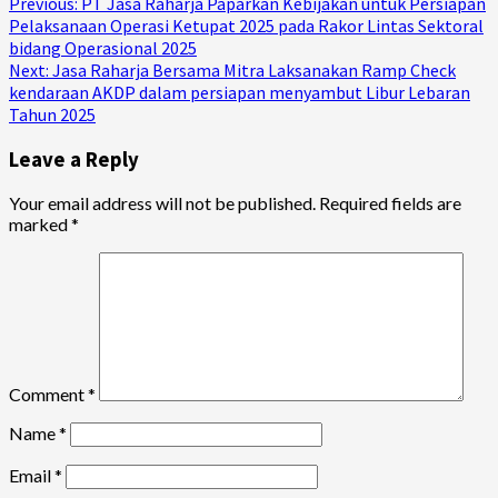
Continue
Previous:
PT Jasa Raharja Paparkan Kebijakan untuk Persiapan
Pelaksanaan Operasi Ketupat 2025 pada Rakor Lintas Sektoral
Reading
bidang Operasional 2025
Next:
Jasa Raharja Bersama Mitra Laksanakan Ramp Check
kendaraan AKDP dalam persiapan menyambut Libur Lebaran
Tahun 2025
Leave a Reply
Your email address will not be published.
Required fields are
marked
*
Comment
*
Name
*
Email
*