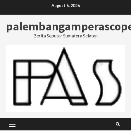
Skip
August 6, 2026
to
content
palembangamperascop
Berita Seputar Sumatera Selatan
Primary