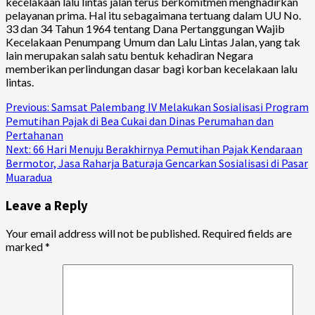
kecelakaan lalu lintas jalan terus berkomitmen menghadirkan
pelayanan prima. Hal itu sebagaimana tertuang dalam UU No.
33 dan 34 Tahun 1964 tentang Dana Pertanggungan Wajib
Kecelakaan Penumpang Umum dan Lalu Lintas Jalan, yang tak
lain merupakan salah satu bentuk kehadiran Negara
memberikan perlindungan dasar bagi korban kecelakaan lalu
lintas.
Continue
Previous:
Samsat Palembang IV Melakukan Sosialisasi Program
Pemutihan Pajak di Bea Cukai dan Dinas Perumahan dan
Reading
Pertahanan
Next:
66 Hari Menuju Berakhirnya Pemutihan Pajak Kendaraan
Bermotor, Jasa Raharja Baturaja Gencarkan Sosialisasi di Pasar
Muaradua
Leave a Reply
Your email address will not be published.
Required fields are
marked
*