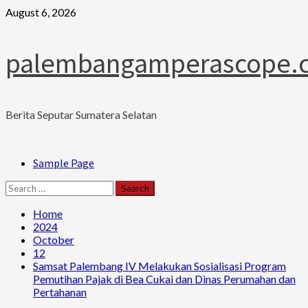
Skip
August 6, 2026
to
content
palembangamperascope.
Berita Seputar Sumatera Selatan
Primary
Sample Page
Menu
Search
for:
Home
2024
October
12
Samsat Palembang IV Melakukan Sosialisasi Program
Pemutihan Pajak di Bea Cukai dan Dinas Perumahan dan
Pertahanan