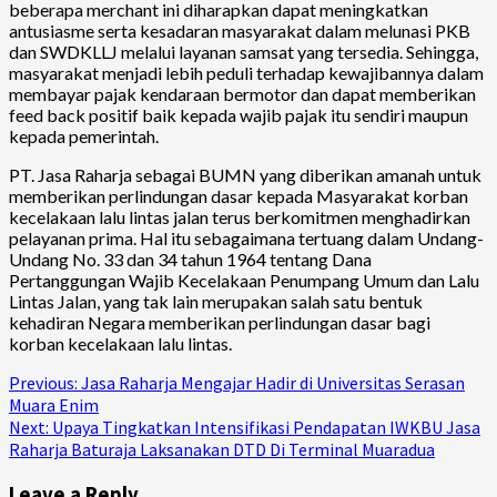
beberapa merchant ini diharapkan dapat meningkatkan
antusiasme serta kesadaran masyarakat dalam melunasi PKB
dan SWDKLLJ melalui layanan samsat yang tersedia. Sehingga,
masyarakat menjadi lebih peduli terhadap kewajibannya dalam
membayar pajak kendaraan bermotor dan dapat memberikan
feed back positif baik kepada wajib pajak itu sendiri maupun
kepada pemerintah.
PT. Jasa Raharja sebagai BUMN yang diberikan amanah untuk
memberikan perlindungan dasar kepada Masyarakat korban
kecelakaan lalu lintas jalan terus berkomitmen menghadirkan
pelayanan prima. Hal itu sebagaimana tertuang dalam Undang-
Undang No. 33 dan 34 tahun 1964 tentang Dana
Pertanggungan Wajib Kecelakaan Penumpang Umum dan Lalu
Lintas Jalan, yang tak lain merupakan salah satu bentuk
kehadiran Negara memberikan perlindungan dasar bagi
korban kecelakaan lalu lintas.
Continue
Previous:
Jasa Raharja Mengajar Hadir di Universitas Serasan
Muara Enim
Reading
Next:
Upaya Tingkatkan Intensifikasi Pendapatan IWKBU Jasa
Raharja Baturaja Laksanakan DTD Di Terminal Muaradua
Leave a Reply