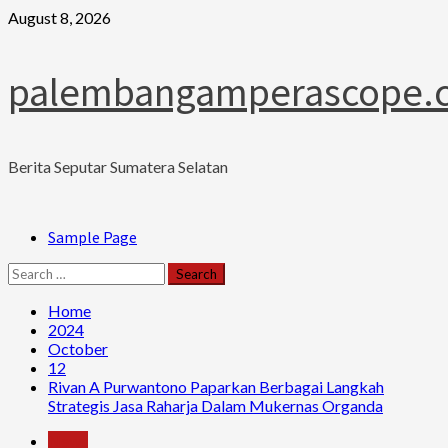
Skip
August 8, 2026
to
content
palembangamperascope.
Berita Seputar Sumatera Selatan
Primary
Sample Page
Menu
Search
for:
Home
2024
October
12
Rivan A Purwantono Paparkan Berbagai Langkah
Strategis Jasa Raharja Dalam Mukernas Organda
News