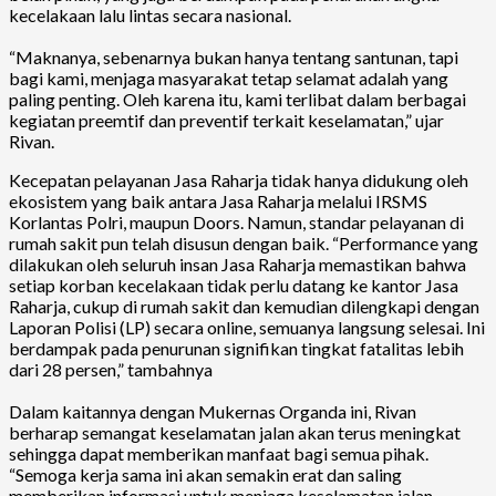
kecelakaan lalu lintas secara nasional.
“Maknanya, sebenarnya bukan hanya tentang santunan, tapi
bagi kami, menjaga masyarakat tetap selamat adalah yang
paling penting. Oleh karena itu, kami terlibat dalam berbagai
kegiatan preemtif dan preventif terkait keselamatan,” ujar
Rivan.
Kecepatan pelayanan Jasa Raharja tidak hanya didukung oleh
ekosistem yang baik antara Jasa Raharja melalui IRSMS
Korlantas Polri, maupun Doors. Namun, standar pelayanan di
rumah sakit pun telah disusun dengan baik. “Performance yang
dilakukan oleh seluruh insan Jasa Raharja memastikan bahwa
setiap korban kecelakaan tidak perlu datang ke kantor Jasa
Raharja, cukup di rumah sakit dan kemudian dilengkapi dengan
Laporan Polisi (LP) secara online, semuanya langsung selesai. Ini
berdampak pada penurunan signifikan tingkat fatalitas lebih
dari 28 persen,” tambahnya
Dalam kaitannya dengan Mukernas Organda ini, Rivan
berharap semangat keselamatan jalan akan terus meningkat
sehingga dapat memberikan manfaat bagi semua pihak.
“Semoga kerja sama ini akan semakin erat dan saling
memberikan informasi untuk menjaga keselamatan jalan