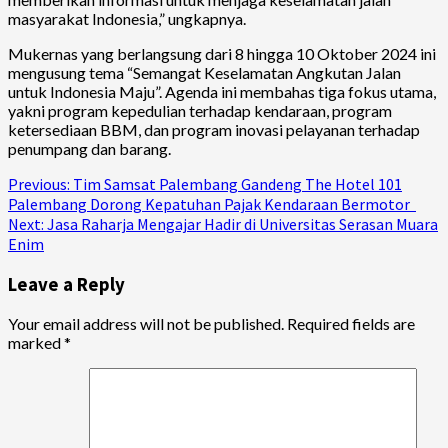
masyarakat Indonesia,” ungkapnya.
Mukernas yang berlangsung dari 8 hingga 10 Oktober 2024 ini
mengusung tema “Semangat Keselamatan Angkutan Jalan
untuk Indonesia Maju”. Agenda ini membahas tiga fokus utama,
yakni program kepedulian terhadap kendaraan, program
ketersediaan BBM, dan program inovasi pelayanan terhadap
penumpang dan barang.
Continue
Previous:
Tim Samsat Palembang Gandeng The Hotel 101
Palembang Dorong Kepatuhan Pajak Kendaraan Bermotor
Reading
Next:
Jasa Raharja Mengajar Hadir di Universitas Serasan Muara
Enim
Leave a Reply
Your email address will not be published.
Required fields are
marked
*