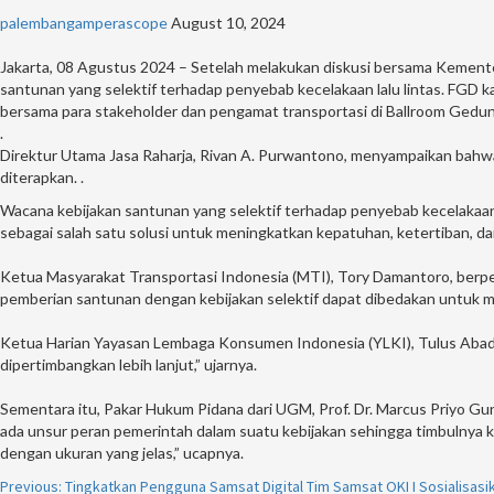
palembangamperascope
August 10, 2024
Jakarta, 08 Agustus 2024 – Setelah melakukan diskusi bersama Kement
santunan yang selektif terhadap penyebab kecelakaan lalu lintas. FGD kal
bersama para stakeholder dan pengamat transportasi di Ballroom Gedung
.
Direktur Utama Jasa Raharja, Rivan A. Purwantono, menyampaikan bahwa
diterapkan. .
Wacana kebijakan santunan yang selektif terhadap penyebab kecelakaan lal
sebagai salah satu solusi untuk meningkatkan kepatuhan, ketertiban, 
Ketua Masyarakat Transportasi Indonesia (MTI), Tory Damantoro, berpe
pemberian santunan dengan kebijakan selektif dapat dibedakan untuk m
Ketua Harian Yayasan Lembaga Konsumen Indonesia (YLKI), Tulus Abadi,
dipertimbangkan lebih lanjut,” ujarnya.
Sementara itu, Pakar Hukum Pidana dari UGM, Prof. Dr. Marcus Priyo Gu
ada unsur peran pemerintah dalam suatu kebijakan sehingga timbulnya
dengan ukuran yang jelas,” ucapnya.
Continue
Previous:
Tingkatkan Pengguna Samsat Digital Tim Samsat OKI I Sosialisasik