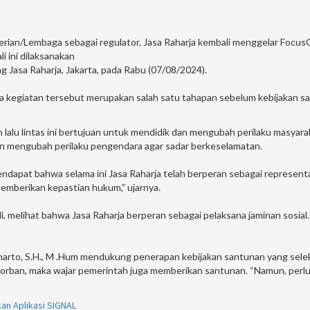
erian/Lembaga sebagai regulator, Jasa Raharja kembali menggelar Focu
i ini dilaksanakan
 Jasa Raharja, Jakarta, pada Rabu (07/08/2024).
 kegiatan tersebut merupakan salah satu tahapan sebelum kebijakan san
u lintas ini bertujuan untuk mendidik dan mengubah perilaku masyarakat a
dan mengubah perilaku pengendara agar sadar berkeselamatan.
ndapat bahwa selama ini Jasa Raharja telah berperan sebagai represent
emberikan kepastian hukum,” ujarnya.
 melihat bahwa Jasa Raharja berperan sebagai pelaksana jaminan sosia
narto, S.H., M .Hum mendukung penerapan kebijakan santunan yang selekt
 korban, maka wajar pemerintah juga memberikan santunan. “Namun, per
an Aplikasi SIGNAL