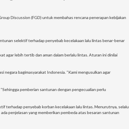
sGroup Discussion (FGD) untuk membahas rencana penerapan kebijakan
tunan selektif terhadap penyebab kecelakaan lalu lintas benar-benar
gar lebih tertib dan aman dalam berlalu lintas. Aturan ini dinilai
asi negara bagimasyarakat Indonesia. “Kami mengusulkan agar
l. “Sehingga pemberian santunan dengan pengecualian perlu
if terhadap penyebab korban kecelakaan lalu lintas. Menurutnya, selalu
lu ada penjelasan yang memberikan pembeda atas besaran santunan