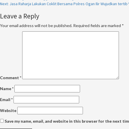
Next:
Jasa Raharja Lakukan Coklit Bersama Polres Ogan Ilir Wujudkan tertib 
Reading
Leave a Reply
Your email address will not be published.
Required fields are marked
*
Comment
*
Name
*
Email
*
Website
Save my name, email, and website in this browser for the next ti