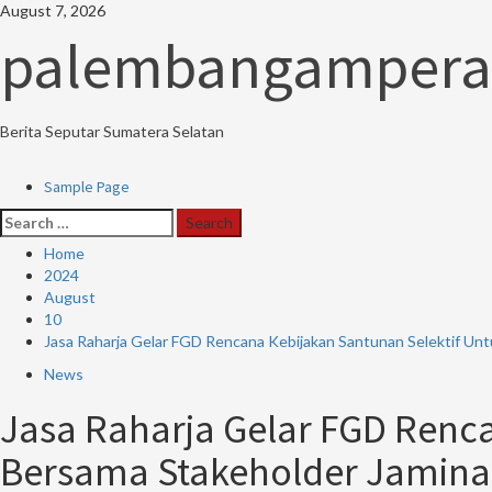
Skip
August 7, 2026
to
palembangampera
content
Berita Seputar Sumatera Selatan
Primary
Sample Page
Menu
Search
for:
Home
2024
August
10
Jasa Raharja Gelar FGD Rencana Kebijakan Santunan Selektif Un
News
Jasa Raharja Gelar FGD Renc
Bersama Stakeholder Jaminan