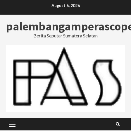
Skip
August 6, 2026
to
content
palembangamperascop
Berita Seputar Sumatera Selatan
Primary