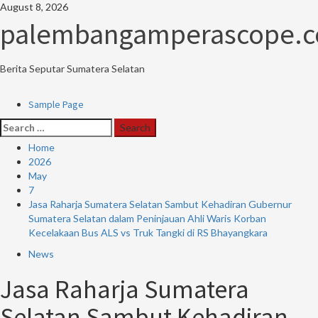
Skip
August 8, 2026
to
palembangamperascope.
content
Berita Seputar Sumatera Selatan
Primary
Sample Page
Menu
Search
for:
Home
2026
May
7
Jasa Raharja Sumatera Selatan Sambut Kehadiran Gubernur
Sumatera Selatan dalam Peninjauan Ahli Waris Korban
Kecelakaan Bus ALS vs Truk Tangki di RS Bhayangkara
News
Jasa Raharja Sumatera
Selatan Sambut Kehadiran