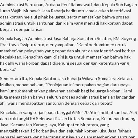
Administrasi Santunan, Ardiana Peni Rahmawati, dan Kepala Sub Bagian
Iuran Wajib, Munawir. Jasa Raharja hadir untuk melakukan identifikasi
data korban melalui pihak keluarga, serta memastikan bahwa proses
administrasi untuk santunan dan klaim yang menjadi hak korban dapat
berjalan dengan lancar.
Kepala Bagian Administrasi Jasa Raharja Sumatera Selatan, RM. Sugeng
Prastowo Dwiputranto, menyampaikan, “Kami berkomitmen untuk
memberikan pelayanan yang cepat dan akurat dalam identifikasi korban
kecelakaan. Kehadiran kami di sini juga untuk memastikan bahwa hak-
hak ahli waris korban dapat dipenuhi sesuai dengan ketentuan yang
berlaku.”
Sementara itu, Kepala Kantor Jasa Raharja Wilayah Sumatera Selatan,
Mulkan, menambahkan, “Peninjauan ini merupakan bagian dari upaya
kami untuk memberikan pelayanan terbaik bagi keluarga korban. Kami
juga memastikan bahwa seluruh proses administrasi berjalan lancar dan
ahli waris mendapatkan santunan dengan cepat dan tepat.”
Kecelakaan yang terjadi pada tanggal 6 Mei 2026 ini melibatkan bus ALS
dan truk tangki R6 Seleraya di Jalan Lintas Sumatera, Kelurahan Karang
Jaya, Kecamatan Karang Jaya, Kabupaten Muratara, yang
mengakibatkan 16 korban jiwa dan sejumlah korban luka. Jasa Raharja,
sebagai lembaga yang bertanggung jawab dalam memberikan santunan