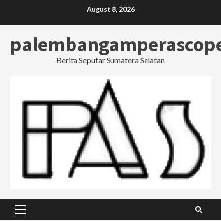
Skip
August 8, 2026
to
content
palembangamperascop
Berita Seputar Sumatera Selatan
Primary