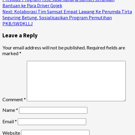
Continue
Bantuan ke Para Driver Gojek
Reading
Next:
Kolaborasi Tim Samsat Empat Lawang Ke Perumda Tirta
Seguring Betung, Sosialisasikan Program Pemutihan
PKB/SWDKLLJ
Leave a Reply
Your email address will not be published.
Required fields are
marked
*
Comment
*
Name
*
Email
*
Website