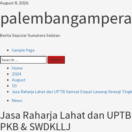
Skip
August 8, 2026
to
palembangampera
content
Berita Seputar Sumatera Selatan
Primary
Sample Page
Menu
Search
for:
Home
2024
August
10
Jasa Raharja Lahat dan UPTB Samsat Empat Lawang Sinergi Ti
News
Jasa Raharja Lahat dan UPT
PKB & SWDKLLJ