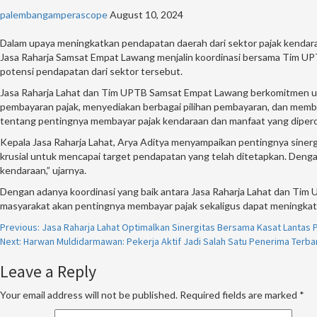
palembangamperascope
August 10, 2024
Dalam upaya meningkatkan pendapatan daerah dari sektor pajak kendara
Jasa Raharja Samsat Empat Lawang menjalin koordinasi bersama Tim UP
potensi pendapatan dari sektor tersebut.
Jasa Raharja Lahat dan Tim UPTB Samsat Empat Lawang berkomitmen unt
pembayaran pajak, menyediakan berbagai pilihan pembayaran, dan memb
tentang pentingnya membayar pajak kendaraan dan manfaat yang diperol
Kepala Jasa Raharja Lahat, Arya Aditya menyampaikan pentingnya sinergi
krusial untuk mencapai target pendapatan yang telah ditetapkan. Deng
kendaraan,” ujarnya.
Dengan adanya koordinasi yang baik antara Jasa Raharja Lahat dan Ti
masyarakat akan pentingnya membayar pajak sekaligus dapat meningkat
Continue
Previous:
Jasa Raharja Lahat Optimalkan Sinergitas Bersama Kasat Lantas
Next:
Harwan Muldidarmawan: Pekerja Aktif Jadi Salah Satu Penerima Terba
Reading
Leave a Reply
Your email address will not be published.
Required fields are marked
*