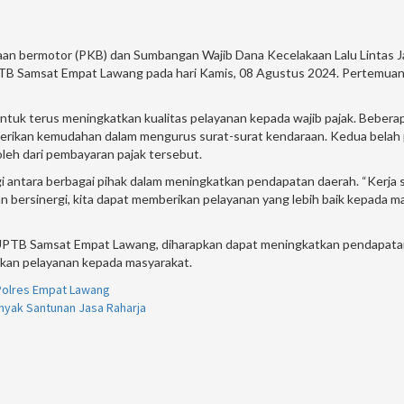
an bermotor (PKB) dan Sumbangan Wajib Dana Kecelakaan Lalu Lintas Jal
TB Samsat Empat Lawang pada hari Kamis, 08 Agustus 2024. Pertemuan 
uk terus meningkatkan kualitas pelayanan kepada wajib pajak. Beberap
erikan kemudahan dalam mengurus surat-surat kendaraan. Kedua belah p
eh dari pembayaran pajak tersebut.
 antara berbagai pihak dalam meningkatkan pendapatan daerah. “Kerja sa
an bersinergi, kita dapat memberikan pelayanan yang lebih baik kepada
m UPTB Samsat Empat Lawang, diharapkan dapat meningkatkan pendapatan
kan pelayanan kepada masyarakat.
 Polres Empat Lawang
nyak Santunan Jasa Raharja