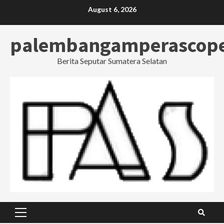
Skip
August 6, 2026
to
content
palembangamperascop
Berita Seputar Sumatera Selatan
Primary