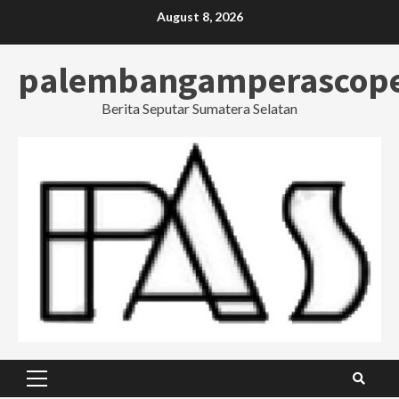
Skip
August 8, 2026
to
content
palembangamperascop
Berita Seputar Sumatera Selatan
Primary