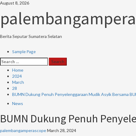
Skip
August 8, 2026
to
palembangampera
content
Berita Seputar Sumatera Selatan
Primary
Sample Page
Menu
Search
for:
Home
2024
March
28
BUMN Dukung Penuh Penyelenggaraan Mudik Asyik Bersama B
News
BUMN Dukung Penuh Penyele
palembangamperascope
March 28, 2024