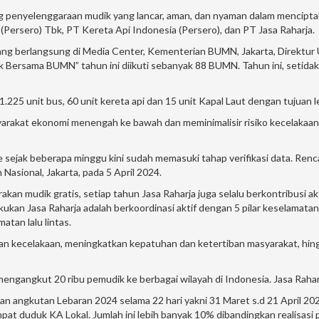
enyelenggaraan mudik yang lancar, aman, dan nyaman dalam mencipta
 (Persero) Tbk, PT Kereta Api Indonesia (Persero), dan PT Jasa Raharja.
ng berlangsung di Media Center, Kementerian BUMN, Jakarta, Direktur
 Bersama BUMN” tahun ini diikuti sebanyak 88 BUMN. Tahun ini, setidakn
.225 unit bus, 60 unit kereta api dan 15 unit Kapal Laut dengan tujuan l
masyarakat ekonomi menengah ke bawah dan meminimalisir risiko kecelaka
ejak beberapa minggu kini sudah memasuki tahap verifikasi data. Renca
asional, Jakarta, pada 5 April 2024.
akan mudik gratis, setiap tahun Jasa Raharja juga selalu berkontribusi
akukan Jasa Raharja adalah berkoordinasi aktif dengan 5 pilar keselamatan 
atan lalu lintas.
n kecelakaan, meningkatkan kepatuhan dan ketertiban masyarakat, hingga
mengangkut 20 ribu pemudik ke berbagai wilayah di Indonesia. Jasa Rahar
an angkutan Lebaran 2024 selama 22 hari yakni 31 Maret s.d 21 April 2
mpat duduk KA Lokal. Jumlah ini lebih banyak 10% dibandingkan realisa