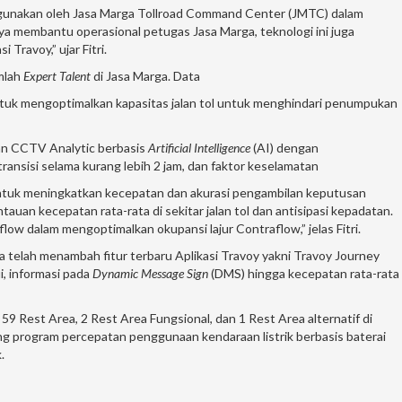
 digunakan oleh Jasa Marga Tollroad Command Center (JMTC) dalam
nya membantu operasional petugas Jasa Marga, teknologi ini juga
Travoy,” ujar Fitri.
umlah
Expert Talent
di Jasa Marga. Data
ntuk mengoptimalkan kapasitas jalan tol untuk menghindari penumpukan
an CCTV Analytic berbasis
Artificial Intelligence
(AI) dengan
ansisi selama kurang lebih 2 jam, dan faktor keselamatan
a untuk meningkatkan kecepatan dan akurasi pengambilan keputusan
tauan kecepatan rata-rata di sekitar jalan tol dan antisipasi kepadatan.
flow dalam mengoptimalkan okupansi lajur Contraflow,” jelas Fitri.
a telah menambah fitur terbaru Aplikasi Travoy yakni Travoy Journey
i, informasi pada
Dynamic Message Sign
(DMS) hingga kecepatan rata-rata
9 Rest Area, 2 Rest Area Fungsional, dan 1 Rest Area alternatif di
ng program percepatan penggunaan kendaraan listrik berbasis baterai
.