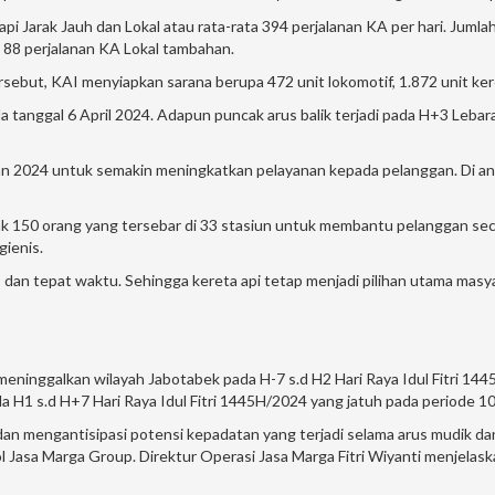
api Jarak Jauh dan Lokal atau rata-rata 394 perjalanan KA per hari. Jum
n 88 perjalanan KA Lokal tambahan.
ebut, KAI menyiapkan sarana berupa 472 unit lokomotif, 1.872 unit ker
tanggal 6 April 2024. Adapun puncak arus balik terjadi pada H+3 Lebaran
n 2024 untuk semakin meningkatkan pelayanan kepada pelanggan. Di anta
 150 orang yang tersebar di 33 stasiun untuk membantu pelanggan sec
gienis.
n tepat waktu. Sehingga kereta api tetap menjadi pilihan utama masya
ninggalkan wilayah Jabotabek pada H-7 s.d H2 Hari Raya Idul Fitri 1445H
a H1 s.d H+7 Hari Raya Idul Fitri 1445H/2024 yang jatuh pada periode 10 
n mengantisipasi potensi kepadatan yang terjadi selama arus mudik dan 
ol Jasa Marga Group. Direktur Operasi Jasa Marga Fitri Wiyanti menjelas