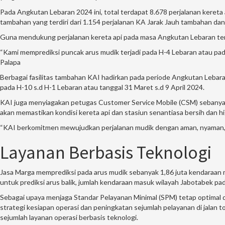
Pada Angkutan Lebaran 2024 ini, total terdapat 8.678 perjalanan kereta 
tambahan yang terdiri dari 1.154 perjalanan KA Jarak Jauh tambahan da
Guna mendukung perjalanan kereta api pada masa Angkutan Lebaran ters
“Kami memprediksi puncak arus mudik terjadi pada H-4 Lebaran atau pada 
Palapa
Berbagai fasilitas tambahan KAI hadirkan pada periode Angkutan Lebara
pada H-10 s.d H-1 Lebaran atau tanggal 31 Maret s.d 9 April 2024.
KAI juga menyiagakan petugas Customer Service Mobile (CSM) sebanyak
akan memastikan kondisi kereta api dan stasiun senantiasa bersih dan hi
“KAI berkomitmen mewujudkan perjalanan mudik dengan aman, nyaman, da
Layanan Berbasis Teknologi
Jasa Marga memprediksi pada arus mudik sebanyak 1,86 juta kendaraan me
untuk prediksi arus balik, jumlah kendaraan masuk wilayah Jabotabek pad
Sebagai upaya menjaga Standar Pelayanan Minimal (SPM) tetap optimal da
strategi kesiapan operasi dan peningkatan sejumlah pelayanan di jalan t
sejumlah layanan operasi berbasis teknologi.