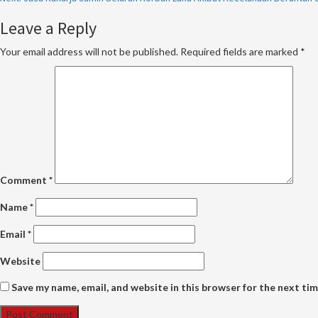
Reading
Leave a Reply
Your email address will not be published.
Required fields are marked
*
Comment
*
Name
*
Email
*
Website
Save my name, email, and website in this browser for the next ti