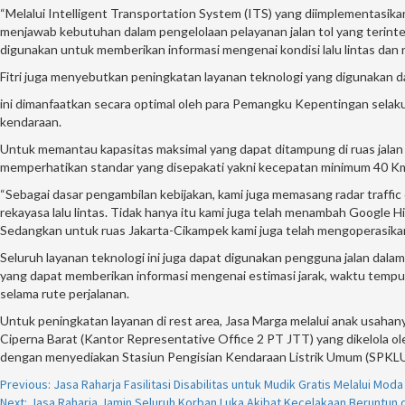
“Melalui Intelligent Transportation System (ITS) yang diimplementasik
menjawab kebutuhan dalam pengelolaan pelayanan jalan tol yang terintegr
digunakan untuk memberikan informasi mengenai kondisi lalu lintas dan rest
Fitri juga menyebutkan peningkatan layanan teknologi yang digunakan d
ini dimanfaatkan secara optimal oleh para Pemangku Kepentingan selak
kendaraan.
Untuk memantau kapasitas maksimal yang dapat ditampung di ruas jalan
memperhatikan standar yang disepakati yakni kecepatan minimum 40 Km/ja
“Sebagai dasar pengambilan kebijakan, kami juga memasang radar traffi
rekayasa lalu lintas. Tidak hanya itu kami juga telah menambah Google Hit
Sedangkan untuk ruas Jakarta-Cikampek kami juga telah mengoperasik
Seluruh layanan teknologi ini juga dapat digunakan pengguna jalan dala
yang dapat memberikan informasi mengenai estimasi jarak, waktu tempuh, ta
selama rute perjalanan.
Untuk peningkatan layanan di rest area, Jasa Marga melalui anak usahany
Ciperna Barat (Kantor Representative Office 2 PT JTT) yang dikelola o
dengan menyediakan Stasiun Pengisian Kendaraan Listrik Umum (SPKLU) di
Continue
Previous:
Jasa Raharja Fasilitasi Disabilitas untuk Mudik Gratis Melalui Mod
Next:
Jasa Raharja Jamin Seluruh Korban Luka Akibat Kecelakaan Beruntun d