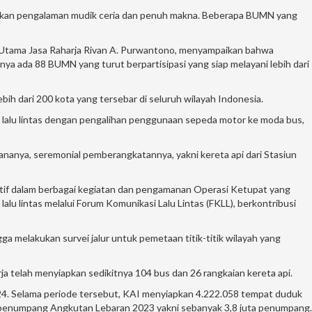
kan pengalaman mudik ceria dan penuh makna. Beberapa BUMN yang
 Utama Jasa Raharja Rivan A. Purwantono, menyampaikan bahwa
ya ada 88 BUMN yang turut berpartisipasi yang siap melayani lebih dari
ebih dari 200 kota yang tersebar di seluruh wilayah Indonesia.
an lalu lintas dengan pengalihan penggunaan sepeda motor ke moda bus,
nanya, seremonial pemberangkatannya, yakni kereta api dari Stasiun
 aktif dalam berbagai kegiatan dan pengamanan Operasi Ketupat yang
lalu lintas melalui Forum Komunikasi Lalu Lintas (FKLL), berkontribusi
 melakukan survei jalur untuk pemetaan titik-titik wilayah yang
ja telah menyiapkan sedikitnya 104 bus dan 26 rangkaian kereta api.
024. Selama periode tersebut, KAI menyiapkan 4.222.058 tempat duduk
si penumpang Angkutan Lebaran 2023 yakni sebanyak 3,8 juta penumpang.