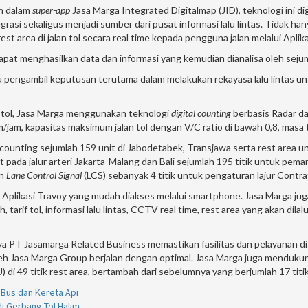
an dalam
super-app
Jasa Marga Integrated Digitalmap (JID), teknologi ini
asi sekaligus menjadi sumber dari pusat informasi lalu lintas. Tidak ha
 area di jalan tol secara real time kepada pengguna jalan melalui Aplikasi 
apat menghasilkan data dan informasi yang kemudian dianalisa oleh sej
u pengambil keputusan terutama dalam melakukan rekayasa lalu lintas u
 tol, Jasa Marga menggunakan teknologi
digital counting
berbasis Radar d
m, kapasitas maksimum jalan tol dengan V/C ratio di bawah 0,8, masa tr
c counting sejumlah 159 unit di Jabodetabek, Transjawa serta rest are
 pada jalur arteri Jakarta-Malang dan Bali sejumlah 195 titik untuk peman
an
Lane Control Signal
(LCS) sebanyak 4 titik untuk pengaturan lajur Contra
m Aplikasi Travoy yang mudah diakses melalui smartphone. Jasa Marga jug
rif tol, informasi lalu lintas, CCTV real time, rest area yang akan dilalu
a PT Jasamarga Related Business memastikan fasilitas dan pelayanan di 5
leh Jasa Marga Group berjalan dengan optimal. Jasa Marga juga menduku
 49 titik rest area, bertambah dari sebelumnya yang berjumlah 17 titik
a Bus dan Kereta Api
i Gerbang Tol Halim