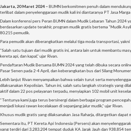
Jakarta, 20 Maret 2024 –
BUMN berkomitmen penuh dalam mendukung p
terlibat dalam penyelenggaraan mudik kali ini diantaranya PT Jasa Marga
Dalam konferensi pers Peran BUMN dalam Mudik Lebaran Tahun 2024 ya
berdasarkan update terakhir, program mudik gratis bertema “Mudik Asyik
80.215 pemudik.
Para pemudik akan diberangkatkan melalui tiga moda transportasi, yakni 1
“Salah satu tujuan dari mudik gratis ini, antara lain untuk membantu 
kereta api, dan kapal,” ujar Rivan.
Pendaftaran Mudik Bersama BUMN 2024 yang telah dibuka secara online s
Pasar Senen pada 2-4 April, dan keberangkatan bus dari Silang Monumen N
Lebih lanjut Rivan menyampaikan bahwa selain turut serta menyelenggar
dilaksanakan Kepolisian. Tahun ini, salah satu langkah strategis yang dil
aktif dalam 22 pos pelayanan terpadu, menyiapkan 102 mobil unit keselam
“Tentunya kami juga terus bersinergi dalam berbagai program pencegaha
menjadi lokasi rawan kecelakaan di sepanjang jalur mudik,” ujar Rivan.
Khusus mudik gratis yang dilaksanakan Jasa Raharja, ditargetkan dapat 
Sementara itu, PT Kereta Api Indonesia (Persero) akan menyelenggarak
yang terdiri dari 3.283.204 tempat duduk KA Jarak Jauh dan 938.854 te