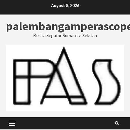
Skip
August 8, 2026
to
content
palembangamperascop
Berita Seputar Sumatera Selatan
Primary