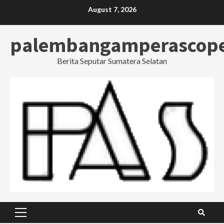
Skip
August 7, 2026
to
content
palembangamperascop
Berita Seputar Sumatera Selatan
Primary