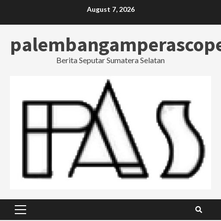
Skip
August 7, 2026
to
content
palembangamperascop
Berita Seputar Sumatera Selatan
Primary