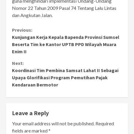
guna menghindari implementasi Undang-Undang
Nomor 22 Tahun 2009 Pasal 74 Tentang Lalu Lintas
dan Angkutan Jalan.
Continue
Previous:
Kunjungan Kerja Kepala Bapenda Provinsi Sumsel
Reading
Beserta Tim ke Kantor UPTB PPD Wilayah Muara
Enim II
Next:
Koordinasi Tim Pembina Samsat Lahat II Sebagai
Upaya Glorifikasi Program Pemutihan Pajak
Kendaraan Bermotor
Leave a Reply
Your email address will not be published.
Required
fields are marked
*