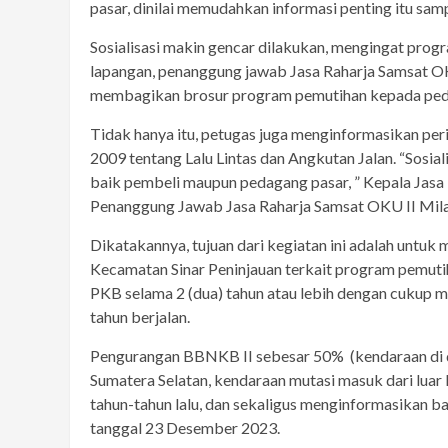
pasar, dinilai memudahkan informasi penting itu sam
Sosialisasi makin gencar dilakukan, mengingat prog
lapangan, penanggung jawab Jasa Raharja Samsat O
membagikan brosur program pemutihan kepada peda
Tidak hanya itu, petugas juga menginformasikan peri
2009 tentang Lalu Lintas dan Angkutan Jalan. “Sosia
baik pembeli maupun pedagang pasar, ” Kepala Jasa Ra
Penanggung Jawab Jasa Raharja Samsat OKU II Mila 
Dikatakannya, tujuan dari kegiatan ini adalah untuk
Kecamatan Sinar Peninjauan terkait program pemuti
PKB selama 2 (dua) tahun atau lebih dengan cukup m
tahun berjalan.
Pengurangan BBNKB II sebesar 50% (kendaraan di 
Sumatera Selatan, kendaraan mutasi masuk dari lua
tahun-tahun lalu, dan sekaligus menginformasikan b
tanggal 23 Desember 2023.