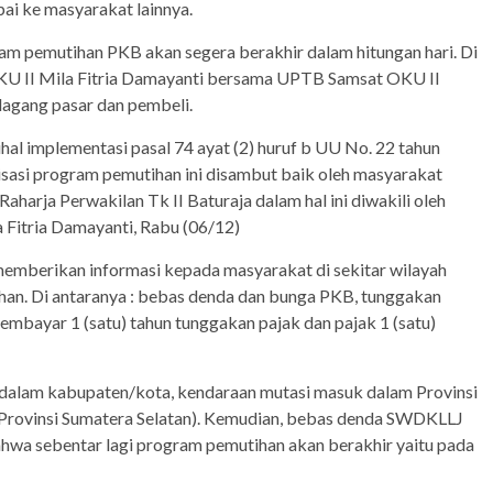
pai ke masyarakat lainnya.
ram pemutihan PKB akan segera berakhir dalam hitungan hari. Di
KU II Mila Fitria Damayanti bersama UPTB Samsat OKU II
gang pasar dan pembeli.
hal implementasi pasal 74 ayat (2) huruf b UU No. 22 tahun
lisasi program pemutihan ini disambut baik oleh masyarakat
harja Perwakilan Tk II Baturaja dalam hal ini diwakili oleh
Fitria Damayanti, Rabu (06/12)
 memberikan informasi kepada masyarakat di sekitar wilayah
han. Di antaranya : bebas denda dan bunga PKB, tunggakan
embayar 1 (satu) tahun tunggakan pajak dan pajak 1 (satu)
dalam kabupaten/kota, kendaraan mutasi masuk dalam Provinsi
r Provinsi Sumatera Selatan). Kemudian, bebas denda SWDKLLJ
ahwa sebentar lagi program pemutihan akan berakhir yaitu pada