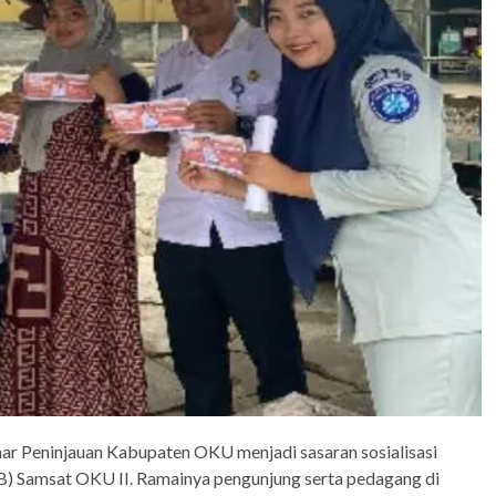
inar Peninjauan Kabupaten OKU menjadi sasaran sosialisasi
) Samsat OKU II. Ramainya pengunjung serta pedagang di