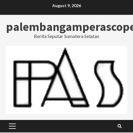
Skip
August 9, 2026
to
content
palembangamperascop
Berita Seputar Sumatera Selatan
Primary