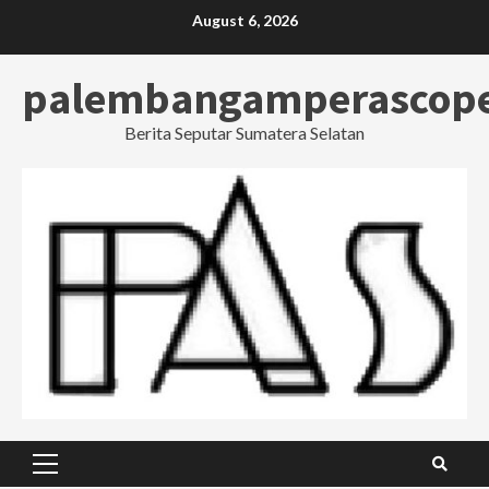
Skip
August 6, 2026
to
content
palembangamperascop
Berita Seputar Sumatera Selatan
Primary