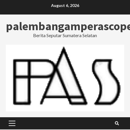
Skip
August 6, 2026
to
content
palembangamperascop
Berita Seputar Sumatera Selatan
Primary