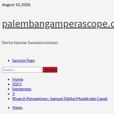
Skip
August 10, 2026
to
content
palembangamperascope.
Berita Seputar Sumatera Selatan
Primary
Sample Page
Menu
Search
for:
Home
2023
September
3
Rivan A Purwantono : Samsat Digital Mudah dan Cepat
News