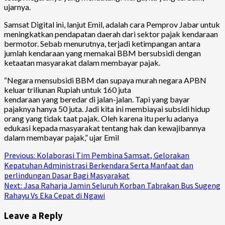
ujarnya.
Samsat Digital ini, lanjut Emil, adalah cara Pemprov Jabar untuk
meningkatkan pendapatan daerah dari sektor pajak kendaraan
bermotor. Sebab menurutnya, terjadi ketimpangan antara
jumlah kendaraan yang memakai BBM bersubsidi dengan
ketaatan masyarakat dalam membayar pajak.
“Negara mensubsidi BBM dan supaya murah negara APBN
keluar triliunan Rupiah untuk 160 juta
kendaraan yang beredar di jalan-jalan. Tapi yang bayar
pajaknya hanya 50 juta. Jadi kita ini membiayai subsidi hidup
orang yang tidak taat pajak. Oleh karena itu perlu adanya
edukasi kepada masyarakat tentang hak dan kewajibannya
dalam membayar pajak,” ujar Emil
Continue
Previous:
Kolaborasi Tim Pembina Samsat, Gelorakan
Kepatuhan Administrasi Berkendara Serta Manfaat dan
Reading
perlindungan Dasar Bagi Masyarakat
Next:
Jasa Raharja Jamin Seluruh Korban Tabrakan Bus Sugeng
Rahayu Vs Eka Cepat di Ngawi
Leave a Reply