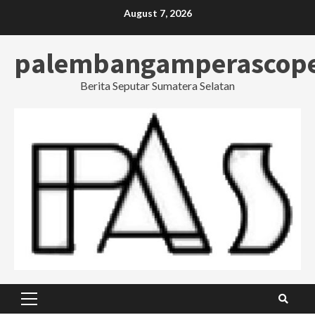
Skip
August 7, 2026
to
content
palembangamperascop
Berita Seputar Sumatera Selatan
Primary