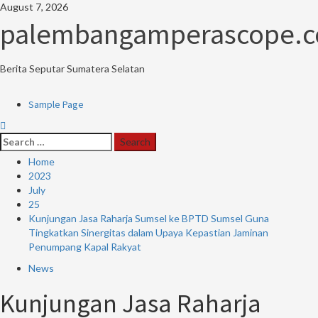
Skip
August 7, 2026
to
palembangamperascope.
content
Berita Seputar Sumatera Selatan
Primary
Sample Page
Menu
Search
for:
Home
2023
July
25
Kunjungan Jasa Raharja Sumsel ke BPTD Sumsel Guna
Tingkatkan Sinergitas dalam Upaya Kepastian Jaminan
Penumpang Kapal Rakyat
News
Kunjungan Jasa Raharja