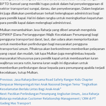
BPTD Sumsel yang memiliki tugas pokok dalam hal penyelenggaraan di
sektor transportasi sungai, danau, dan penyeberangan. Dalam kegiatan
ini juga dilakukan pembahasan terkait kelengkapan administrasi bagi
para pemilik kapal. Hal ini dalam rangka untuk meningkatkan kepatuhan
para pemilik kapal dalam melengkapi administrasi.
Mulkan menambahkan Jasa Raharja yang diberi amanah mengelola
DPWKP (Dana Pertanggungan Wajib Kecelakaan Penumpang) bagi
pengguna transportasi darat, laut, dan udara akan memprioritaskan
untuk memberikan perlindungan bagi masyarakat pengguna
transportasi umum. Pihaknya akan berkomitmen memberikan pelayanan
yang cepat dan mudah, tak lupa Mulkan juga menghimbau kepada
masyarakat khususnya para pemilik kapal untuk membayarkan iuran
wajibnya secara rutin, karena iuran wajib ini digunakan untuk
memberikan perlindungan dasar kepada para penumpang apabila terjadi
kecelakaan, tutup Mulkan.
Continue
Previous:
Jasa Raharja Bersama Road Safety Ranger Kids Chapter
Denpasar Memperingati Hari Anak Nasional Dengan Tema “Tingkatkan
Reading
Keselamatan Berlalu Lintas Bagi Anak-Anak”
Next:
Pastikan Perlindungan Penumpang Angkutan Umum, Jasa Raharja
Baturaja melakukan Customer Relationship Management / CRM di PT
Gading Mas Transport