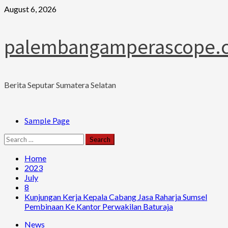
Skip
August 6, 2026
to
content
palembangamperascope.
Berita Seputar Sumatera Selatan
Primary
Sample Page
Menu
Search
for:
Home
2023
July
8
Kunjungan Kerja Kepala Cabang Jasa Raharja Sumsel
Pembinaan Ke Kantor Perwakilan Baturaja
News