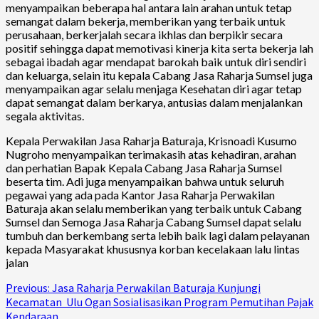
menyampaikan beberapa hal antara lain arahan untuk tetap
semangat dalam bekerja, memberikan yang terbaik untuk
perusahaan, berkerjalah secara ikhlas dan berpikir secara
positif sehingga dapat memotivasi kinerja kita serta bekerja lah
sebagai ibadah agar mendapat barokah baik untuk diri sendiri
dan keluarga, selain itu kepala Cabang Jasa Raharja Sumsel juga
menyampaikan agar selalu menjaga Kesehatan diri agar tetap
dapat semangat dalam berkarya, antusias dalam menjalankan
segala aktivitas.
Kepala Perwakilan Jasa Raharja Baturaja, Krisnoadi Kusumo
Nugroho menyampaikan terimakasih atas kehadiran, arahan
dan perhatian Bapak Kepala Cabang Jasa Raharja Sumsel
beserta tim. Adi juga menyampaikan bahwa untuk seluruh
pegawai yang ada pada Kantor Jasa Raharja Perwakilan
Baturaja akan selalu memberikan yang terbaik untuk Cabang
Sumsel dan Semoga Jasa Raharja Cabang Sumsel dapat selalu
tumbuh dan berkembang serta lebih baik lagi dalam pelayanan
kepada Masyarakat khususnya korban kecelakaan lalu lintas
jalan
Continue
Previous:
Jasa Raharja Perwakilan Baturaja Kunjungi
Kecamatan Ulu Ogan Sosialisasikan Program Pemutihan Pajak
Reading
Kendaraan