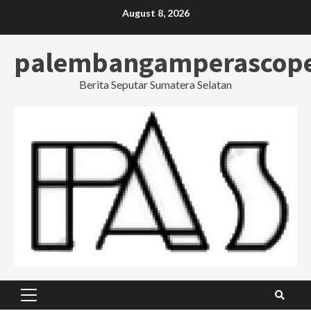
Skip
August 8, 2026
to
content
palembangamperascop
Berita Seputar Sumatera Selatan
Primary