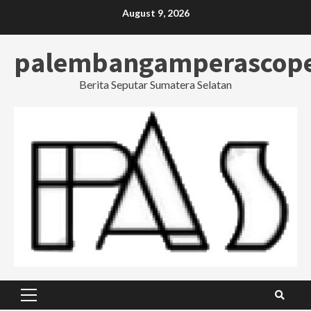
Skip
August 9, 2026
to
content
palembangamperascop
Berita Seputar Sumatera Selatan
Primary